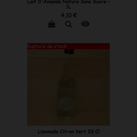
Lait D'Amande Nature Sans Sucre -
1L
Prix
4,10 €

Rupture de stock
Limonade Citron Vert 33 Cl