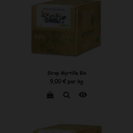
Sirop Myrtille Bio
Prix
9,00 €
par kg
