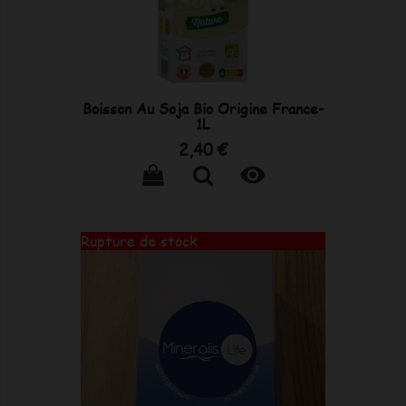
Boisson Au Soja Bio Origine France-
1L
Prix
2,40 €

Rupture de stock