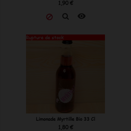
Prix
1,90 €

Rupture de stock
Limonade Myrtille Bio 33 Cl
Prix
1,80 €