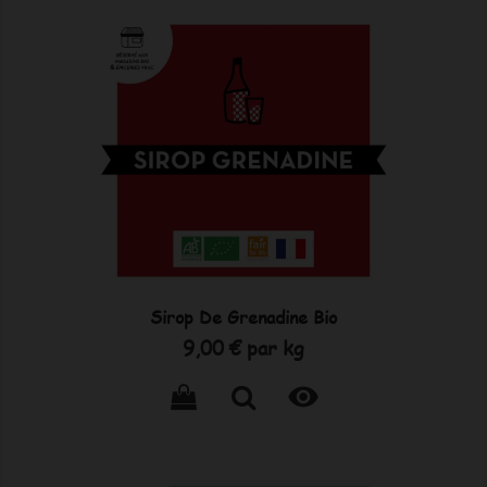
Sirop De Grenadine Bio
Prix
9,00 €
par kg
