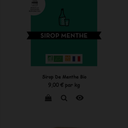
Sirop De Menthe Bio
Prix
9,00 €
par kg
