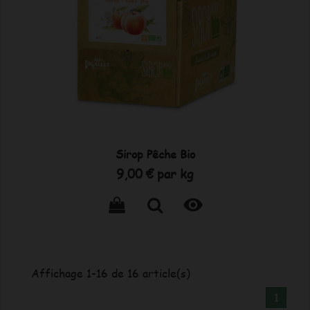
Sirop Pêche Bio
Prix
9,00 €
par kg

Affichage 1-16 de 16 article(s)
1