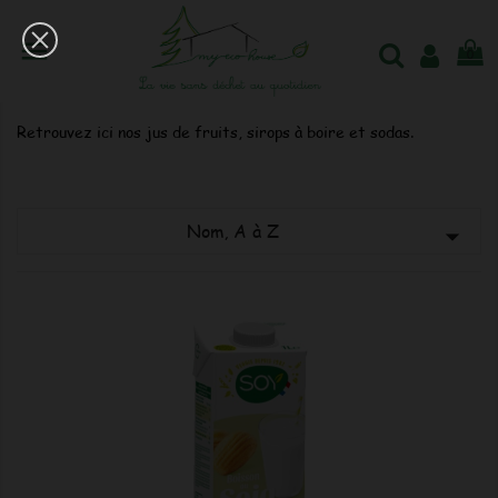

0
Jus de Fruits - Sirop à boire - Soda
Retrouvez ici nos jus de fruits, sirops à boire et sodas.
Nom, A à Z
