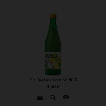
Pur Jus De Citron Bio 50Cl
Prix
4,50 €
