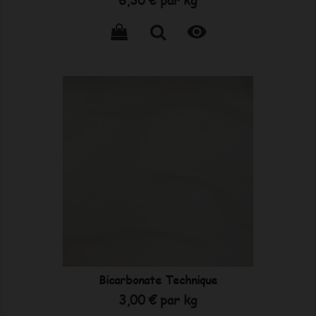

Bicarbonate Technique
Prix
3,00 €
par kg