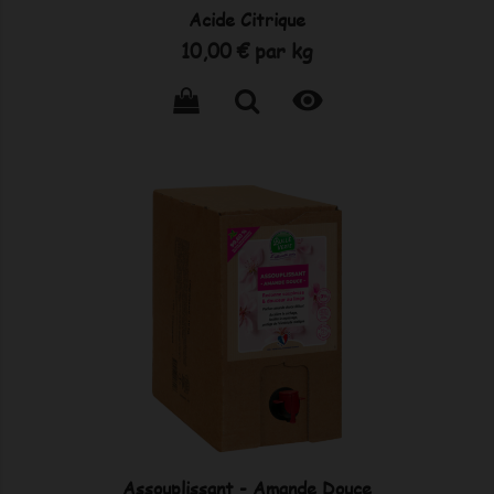
Acide Citrique
Prix
10,00 €
par kg

Assouplissant - Amande Douce