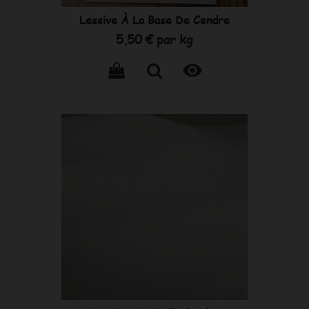
Lessive À La Base De Cendre
Prix
5,50 €
par kg
