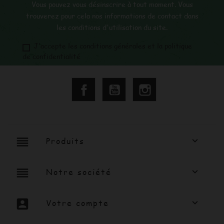
Vous pouvez vous désinscrire à tout moment. Vous
trouverez pour cela nos informations de contact dans
les conditions d'utilisation du site.
J'accepte les conditions générales et la politique
de confidentialité
Facebook
YouTube
Instagram
reorder
Produits

reorder
Notre société

account_box
Votre compte
