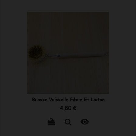
Brosse Vaisselle Fibre Et Laiton
Prix
4,80 €
