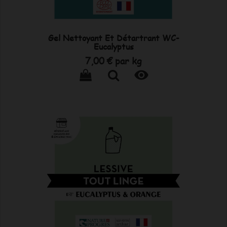
Gel Nettoyant Et Détartrant WC-
Eucalyptus
Prix
7,00 €
par kg
