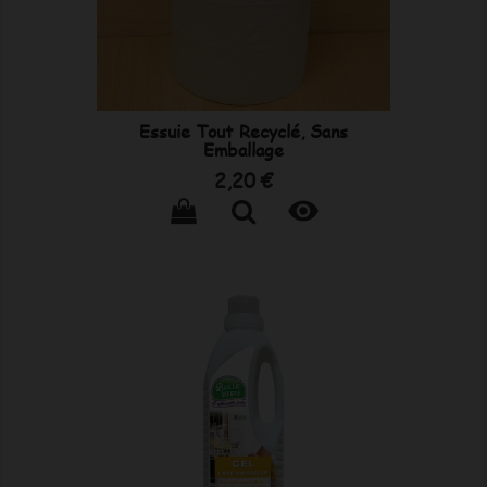
Essuie Tout Recyclé, Sans
Emballage
Prix
2,20 €
