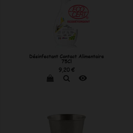
Désinfectant Contact Alimentaire
75Cl
Prix
9,20 €
