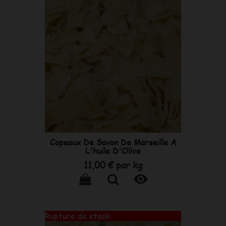
Copeaux De Savon De Marseille A
L'huile D'Olive
Prix
11,00 €
par kg

Rupture de stock