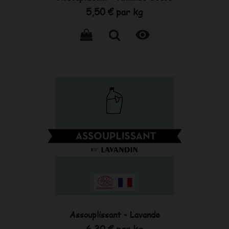
Prix
5,50 €
par kg

Assouplissant - Lavande
Prix
6,30 €
par kg