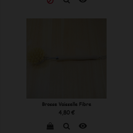
Brosse Vaisselle Fibre
Prix
4,80 €
