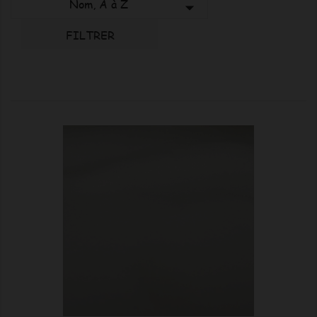
Nom, A à Z

FILTRER