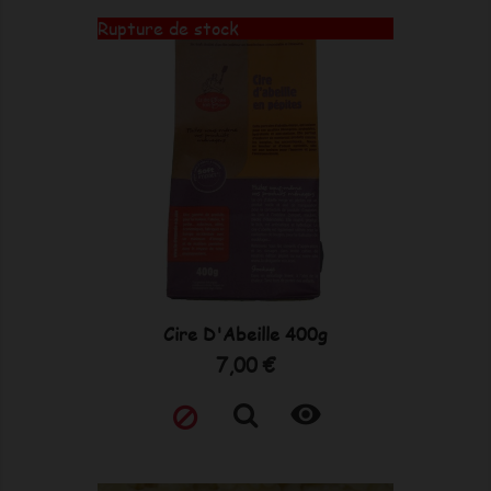
Rupture de stock
Cire D'Abeille 400g
Prix
7,00 €
