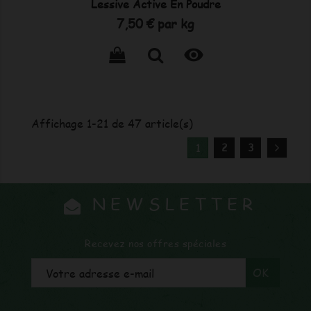
Lessive Active En Poudre
Prix
7,50 €
par kg

Affichage 1-21 de 47 article(s)
2
3
1
NEWSLETTER
Recevez nos offres spéciales