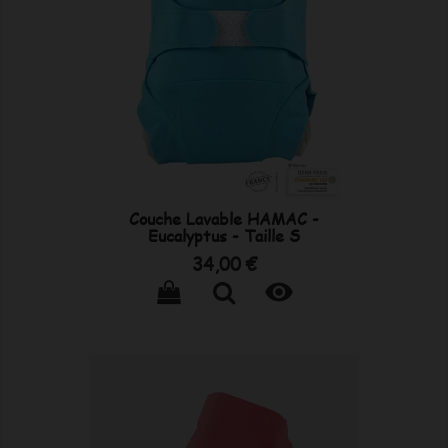
Couche Lavable HAMAC -
Eucalyptus - Taille S
Prix
34,00 €
