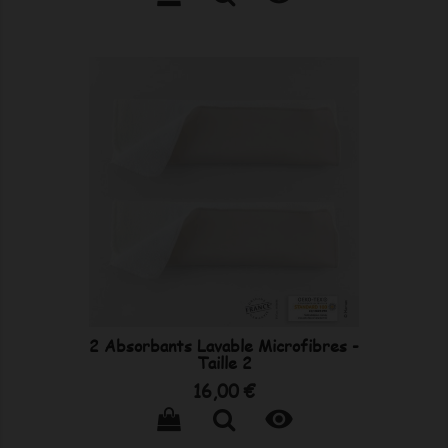
2 Absorbants Lavable Microfibres -
Taille 2
Prix
16,00 €
