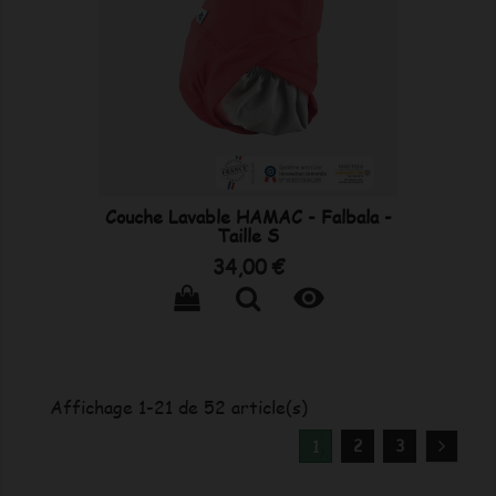
Couche Lavable HAMAC - Falbala -
Taille S
Prix
34,00 €

Affichage 1-21 de 52 article(s)
2
3
1