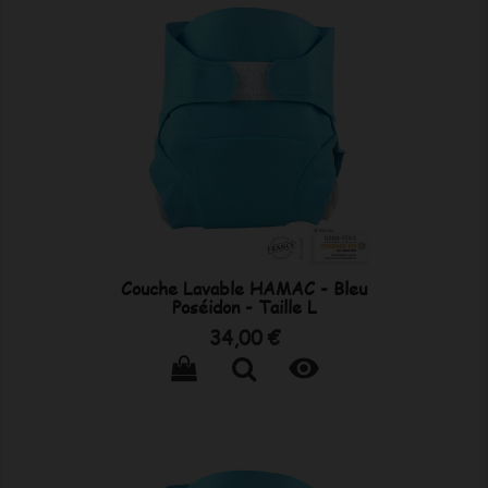
Couche Lavable HAMAC - Bleu
Poséidon - Taille L
Prix
34,00 €
