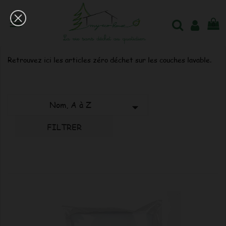

0
Couches lavables
Retrouvez ici les articles zéro déchet sur les couches lavable.
Nom, A à Z

FILTRER