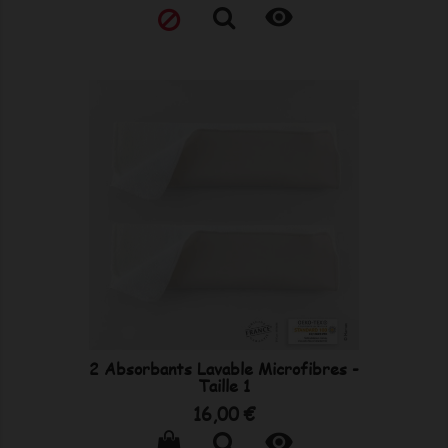

2 Absorbants Lavable Microfibres -
Taille 1
Prix
16,00 €
