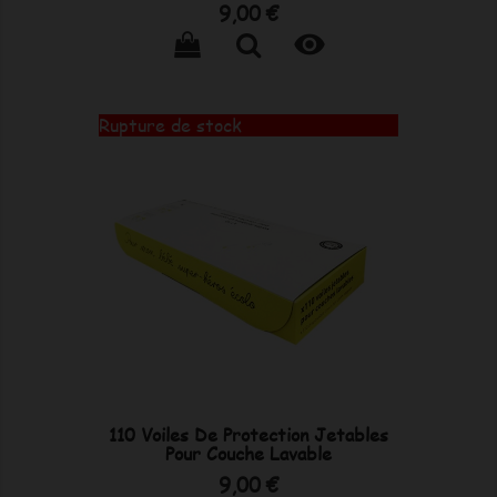
Prix
9,00 €

Rupture de stock
110 Voiles De Protection Jetables
Pour Couche Lavable
Prix
9,00 €