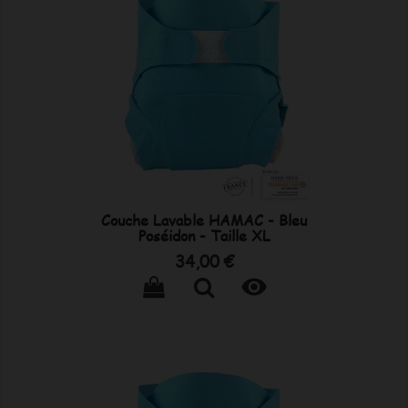
Couche Lavable HAMAC - Bleu
Poséidon - Taille XL
Prix
34,00 €
