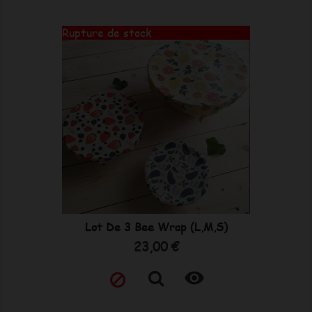
Rupture de stock
Lot De 3 Bee Wrap (L,M,S)
Prix
23,00 €
