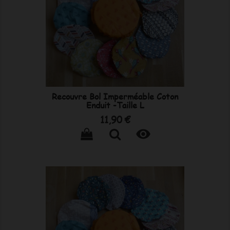
Recouvre Bol Imperméable Coton
Enduit -Taille L
Prix
11,90 €
