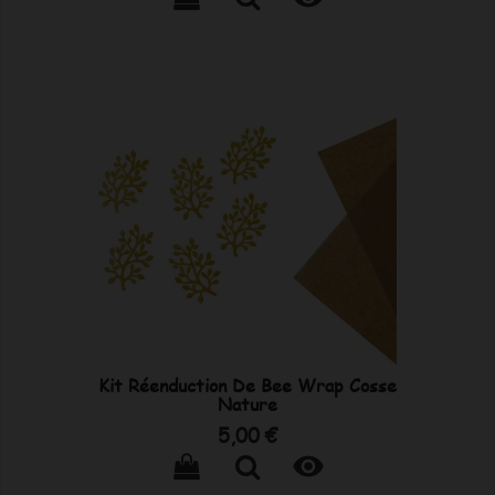
Kit Réenduction De Bee Wrap Cosse
Nature
Prix
5,00 €
