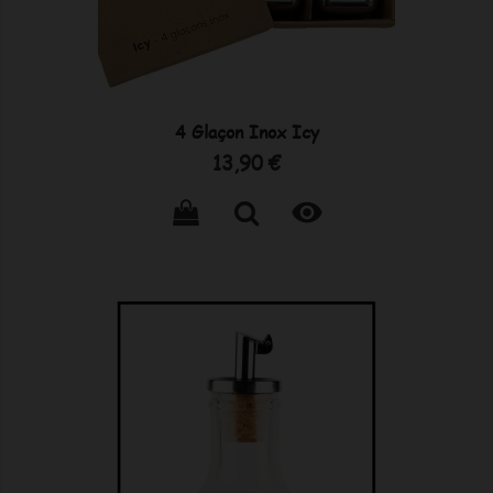
4 Glaçon Inox Icy
Prix
13,90 €
