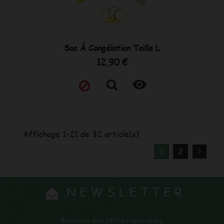
Sac À Congélation Taille L
Prix
12,90 €

Affichage 1-21 de 32 article(s)
2
1
NEWSLETTER
Recevez nos offres spéciales