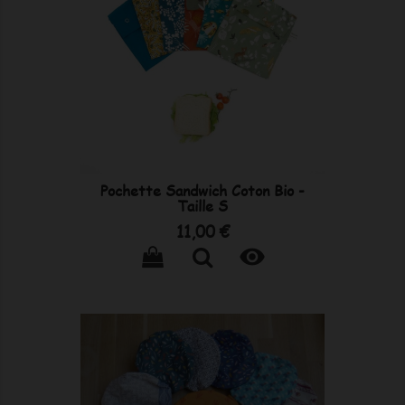
Pochette Sandwich Coton Bio -
Taille S
Prix
11,00 €
