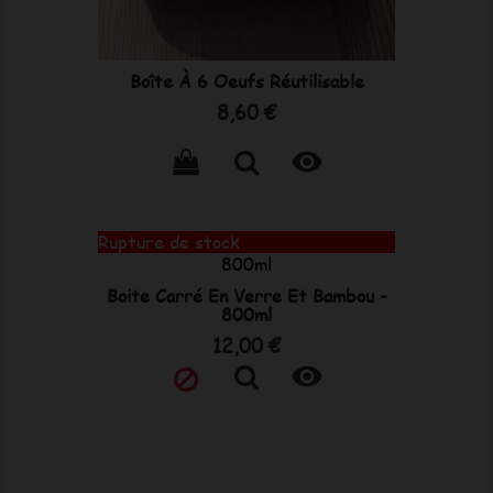
Boîte À 6 Oeufs Réutilisable
Prix
8,60 €

Rupture de stock
Boite Carré En Verre Et Bambou -
800ml
Prix
12,00 €
