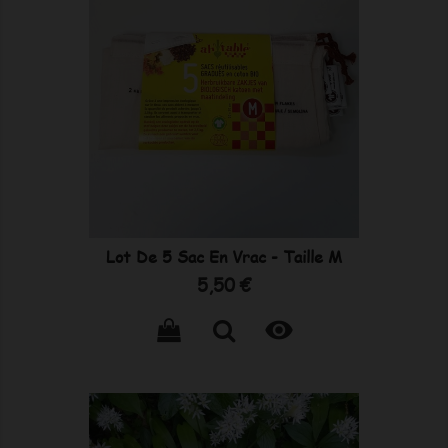
Lot De 5 Sac En Vrac - Taille M
Prix
5,50 €
