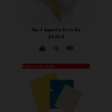
Sac À Baguette En Lin Bio
Prix
24,00 €

Rupture de stock