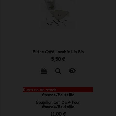
Filtre Café Lavable Lin Bio
Prix
5,50 €

Rupture de stock
Goupillon Lot De 4 Pour
Gourde/Bouteille
Prix
11,00 €