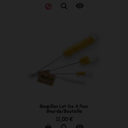

Goupillon Lot De 4 Pour
Gourde/Bouteille
Prix
11,00 €
