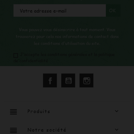
Vous pouvez vous désinscrire à tout moment. Vous
trouverez pour cela nos informations de contact dans
les conditions d'utilisation du site.
J'accepte les conditions générales et la politique
de confidentialité
Facebook
YouTube
Instagram
reorder
Produits

reorder
Notre société
