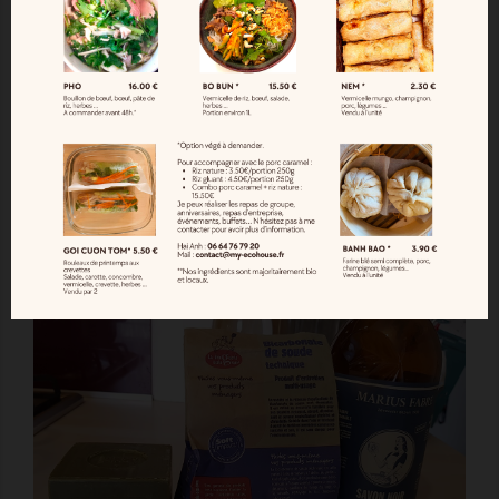
Fabrication TAWASHI
Tutoriels
0 Commentaires


Vues (13625)

Retrouver mon petit tutoriel en vidéo afin de
fabriquer un TAWASHI.
En savoir plus