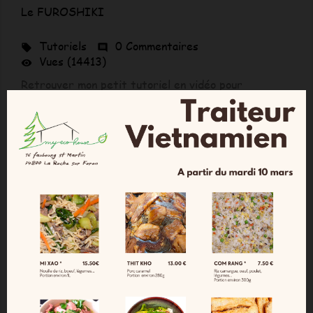
Le FUROSHIKI
Tutoriels
0 Commentaires


Vues (14413)

Retrouver mon petit tutoriel en vidéo pour
apprendre à emballer en mode zéro déchet avec la
technique du FUROSHIKI.
En savoir plus