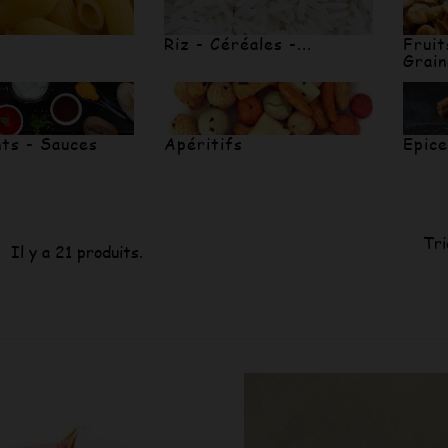
Riz - Céréales -...
Fruit
Grai
ts - Sauces
Apéritifs
Epic
Tri
Il y a 21 produits.