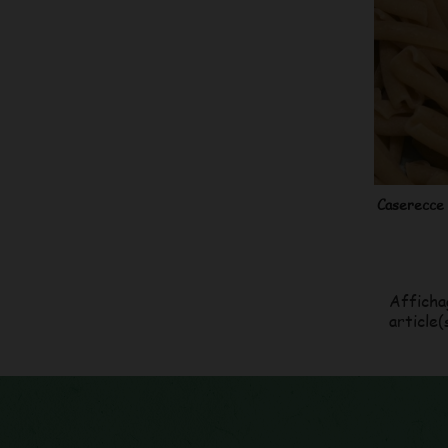
Caserecce 
Afficha
article(