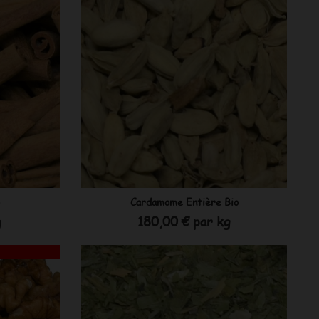
Cardamome Entière Bio
Prix
g
180,00 €
par kg