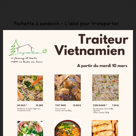
Pochette à sandwich - L’idéal pour transporter
votre sandwich ou votre pique-nique en toute
sécurité.
La pochette se ferme avec un cordon
Fabrication à la main en Haute Savoie.
Label:
Certificat délivré par Ecocert Greenlife -
Licence n°232616 - Alterosac.
Couleurs et motifs:
Couleur du moment
Composition :