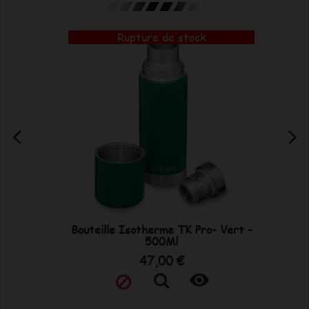
Rupture de stock
Bouteille Isotherme TK Pro- Vert -
500Ml
Prix
47,00 €
