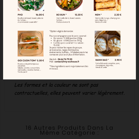
Pochette à sandwich en coton, doublé d’un tissu
bio imperméable.
Taille :
19 cm x 18 cm
Entretien :
Lavable en machine à 30°
Les formes et la couleur ne sont pas
contractuelles, elles peuvent varier légèrement.
16 Autres Produits Dans La
Même Catégorie :