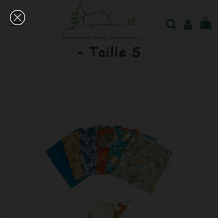

0
Pochette Sandwich Coton Bio
- Taille S