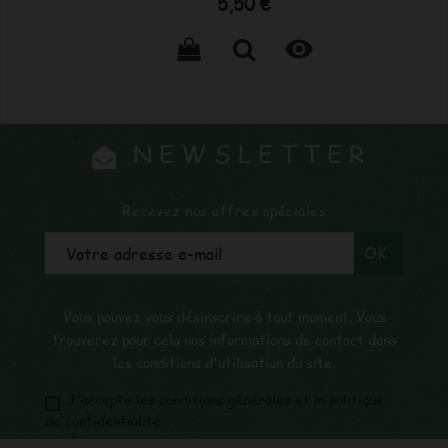
Prix
5,50 €

NEWSLETTER
Recevez nos offres spéciales
Vous pouvez vous désinscrire à tout moment. Vous
trouverez pour cela nos informations de contact dans
les conditions d'utilisation du site.
J'accepte les conditions générales et la politique
de confidentialité