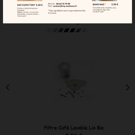
16 Autres Produits Dans La
Même Catégorie :
Filtre Café Lavable Lin Bio