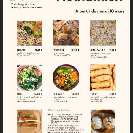
DÉTAILS DU PRODUIT
COMMENTAIRES
Bouchon Sport est idéal pour vos activités
sportives, pour boire en sécurité en voiture, ou
simplement pour changer le vieux bouchon de
votre gourde Kleankanteen qui est encore en
bon état...
Il est étanche
Entretien:
Passe au lave vaisselle.