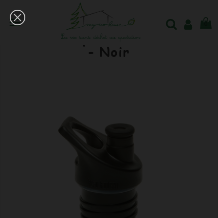

0
Bouchon Sport Kleankanteen
- Noir