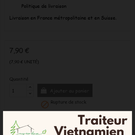
Politique de livraison
Livraison en France métropolitaine et en Suisse.
7,90 €
(7,90 € UNITÉ)
Quantité
Ajouter au panier
Rupture de stock

DESCRIPTION