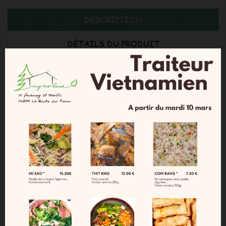
DESCRIPTION
DÉTAILS DU PRODUIT
COMMENTAIRES
Origine
: UE/ NON UE
Ingrédients
:Sucre* 67%, cacao en poudre*
33%.
*Ingrédients issus de l'Agriculture Biologique.