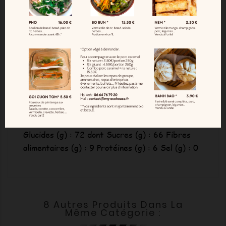
Allergène
: Traces possibles de fruits à coques,
soja et lait.
Valeurs nutritionnelles pour 100Gr
:
Energie (kJ/Kcal) : 1663/397 Matières
grasses (g) : 6 dont Acides gras saturés (g) : 4
Glucides (g) : 72 dont Sucres (g) : 66 Fibres
alimentaires (g) : 9 Protéines (g) : 6 Sel (g) : 0
8 Autres Produits Dans La
Même Catégorie :