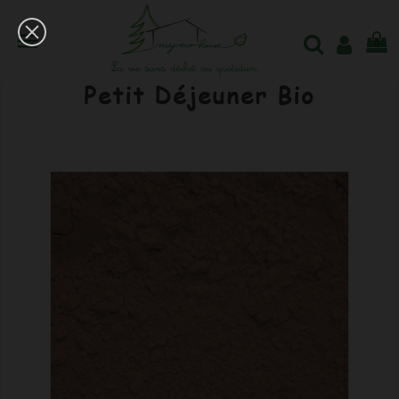

0
Chocolat Noir En Poudre
Petit Déjeuner Bio