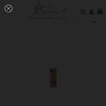

0
Kit 3 Pinceaux De Maquillage