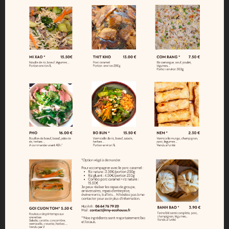
Origine :
Fabriqué en Suisse
Dimensions :
20 x 10 x 3.5 cm
Poids net :
0.016g
16 Autres Produits Dans La
Même Catégorie :