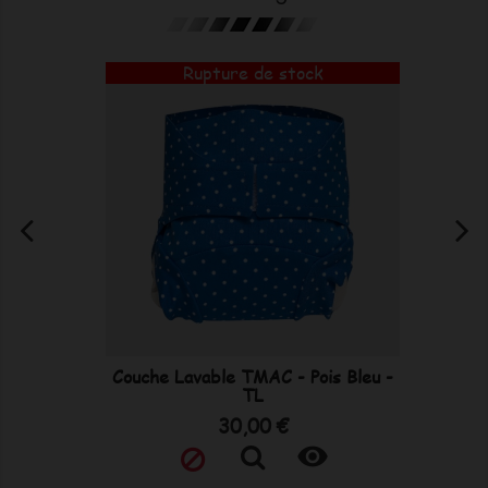
Rupture de stock
Couche Lavable TMAC - Pois Bleu -
TL
Prix
30,00 €
