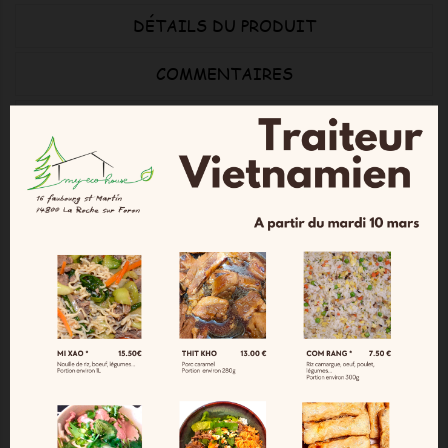
DÉTAILS DU PRODUIT
COMMENTAIRES
Le coussin montagne Papayéou est idéal pour lui
préparer son refuge, extra moelleux et doux.
Un coté coloré et l’autre imitation peau
d’agneau tout deux des cotons biologiques.
100% Biologique
Fabriquée à la main en Haute Savoie - France
Couleurs:
Vert d'eau
Vieux rose
Bleu orage