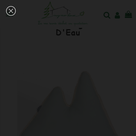

0
Coussin 2 Montagnes - Vert
D'Eau