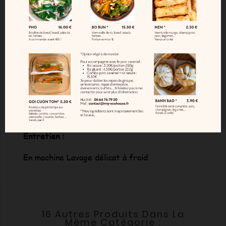
Dimensions :
35 cm x 45 cm
Composition :
100% Coton biologique certifié GOTS
Garnissage ouate Oeko tex 100 fabriqué en
France
Entretien :
En machine Lavage délicat à froid
16 Autres Produits Dans La
Même Catégorie :