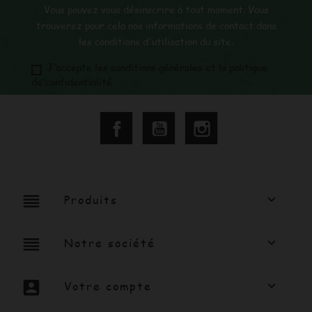
Vous pouvez vous désinscrire à tout moment. Vous
trouverez pour cela nos informations de contact dans
les conditions d'utilisation du site.
J'accepte les conditions générales et la politique
de confidentialité
Facebook
YouTube
Instagram
reorder
Produits

reorder
Notre société

account_box
Votre compte
