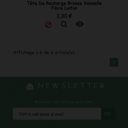
Tête De Recharge Brosse Vaisselle
Fibre Laiton
Prix
3,30 €

Affichage 1-6 de 6 article(s)
1
NEWSLETTER
Recevez nos offres spéciales