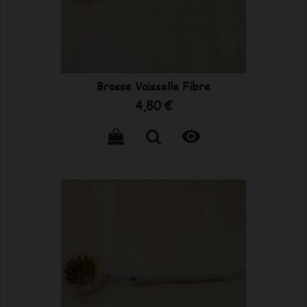
Brosse Vaisselle Fibre
Prix
4,80 €
