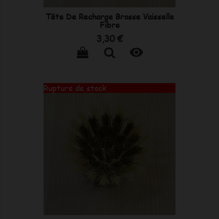
Tête De Recharge Brosse Vaisselle
Fibre
Prix
3,30 €

Rupture de stock