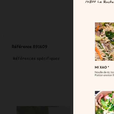
Référence
891609
Références spécifiques
16 Au