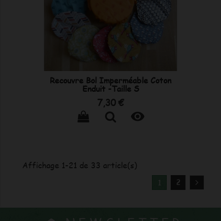
Recouvre Bol Imperméable Coton
Enduit -Taille S
Prix
7,30 €

Affichage 1-21 de 33 article(s)
2
1