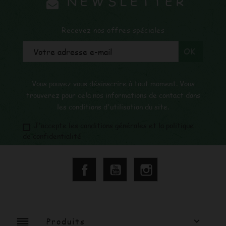
NEWSLETTER
Recevez nos offres spéciales
Vous pouvez vous désinscrire à tout moment. Vous
trouverez pour cela nos informations de contact dans
les conditions d'utilisation du site.
J'accepte les conditions générales et la politique
de confidentialité
Facebook
YouTube
Instagram
reorder
Produits
