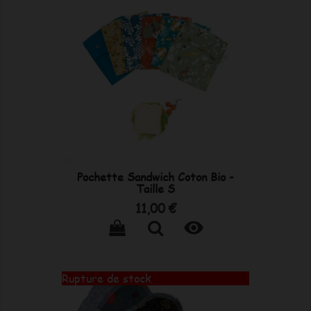
Pochette Sandwich Coton Bio -
Taille S
Prix
11,00 €

Rupture de stock