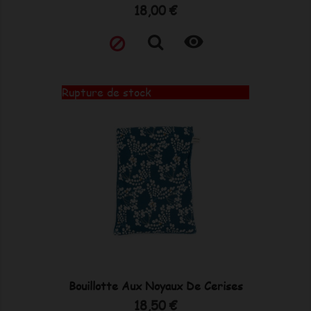
Prix
18,00 €

Rupture de stock
Bouillotte Aux Noyaux De Cerises
Prix
18,50 €