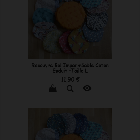
Recouvre Bol Imperméable Coton
Enduit -Taille L
Prix
11,90 €
