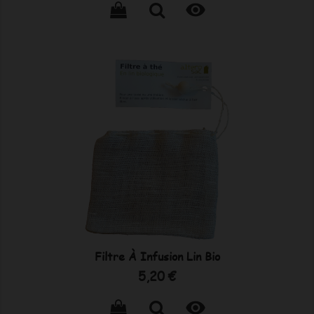

Filtre À Infusion Lin Bio
Prix
5,20 €
