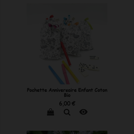
Pochette Anniversaire Enfant Coton
Bio
Prix
6,00 €
