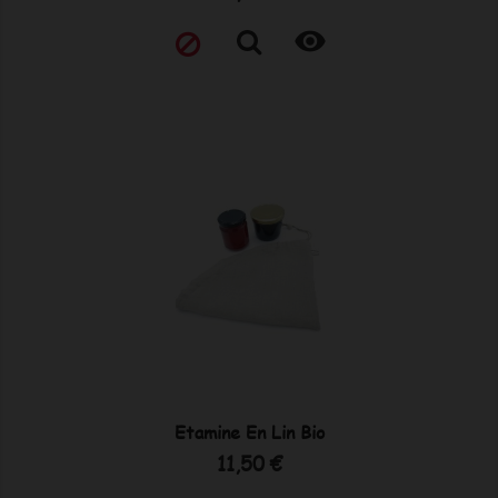

Etamine En Lin Bio
Prix
11,50 €